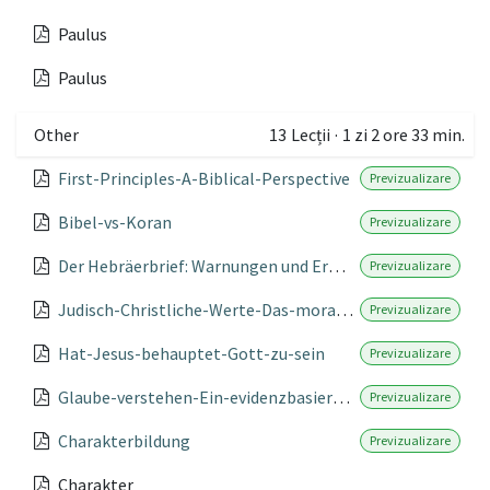
Paulus
Paulus
Other
13
Lecții
·
1 zi 2 ore 33 min.
First-Principles-A-Biblical-Perspective
Previzualizare
Bibel-vs-Koran
Previzualizare
Der Hebräerbrief: Warnungen und Ermutigungen
Previzualizare
Judisch-Christliche-Werte-Das-moralische-Fundament-der-westlichen-Zivilisation
Previzualizare
Hat-Jesus-behauptet-Gott-zu-sein
Previzualizare
Glaube-verstehen-Ein-evidenzbasierter-Ansatz-zum-Verstandnis-religioser-Anspruche
Previzualizare
Charakterbildung
Previzualizare
Charakter