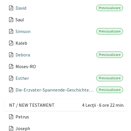
David
Previzualizare
Saul
Simson
Previzualizare
Kaleb
Debora
Previzualizare
Moses-RO
Esther
Previzualizare
Die-Erzvater-Spannende-Geschichten-aus-der-Bibel-fur-Kinder
Previzualizare
NT / NEW TESTAMENT
4
Lecții
·
6 ore 22 min.
Petrus
Joseph