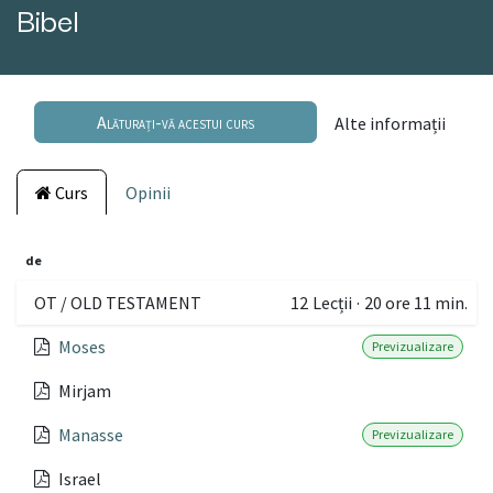
Bibel
Alăturați-vă acestui curs
Alte informații
Curs
Opinii
de
OT / OLD TESTAMENT
12
Lecții
·
20 ore 11 min.
Moses
Previzualizare
Mirjam
Manasse
Previzualizare
Israel