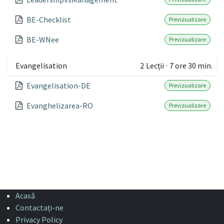
BE-Checklist
Previzualizare
BE-WNee
Previzualizare
Evangelisation
2
Lecții
·
7 ore 30 min.
Evangelisation-DE
Previzualizare
Evanghelizarea-RO
Previzualizare
Acasă
Contactați-ne
Privacy Policy