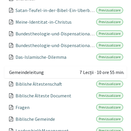
Satan-Teufel-in-der-Bibel-Ein-Uberblick-aus-biblischer-Sicht
Previzualizare
Meine-Identitat-in-Christus
Previzualizare
Bundestheologie-und-Dispensationalismus-einfach-erklart
Previzualizare
Bundestheologie-und-Dispensationalismus
Previzualizare
Das-Islamische-Dilemma
Previzualizare
Gemeindeleitung
7
Lecții
·
10 ore 55 min.
Biblishe Ältestenschaft
Previzualizare
Biblische Älteste Document
Previzualizare
Fragen
Previzualizare
Biblische Gemeinde
Previzualizare
LeadershipVsManagement
Previzualizare